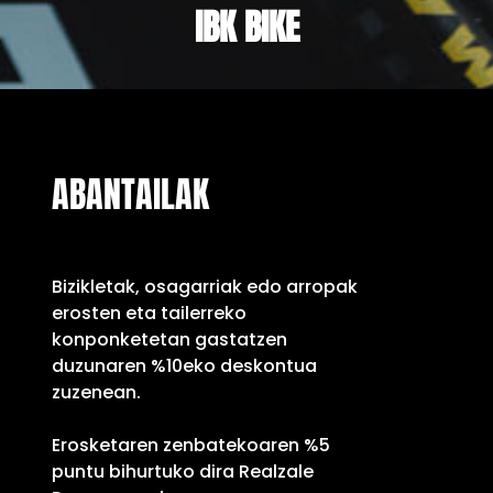
IBK BIKE
ABANTAILAK
Bizikletak, osagarriak edo arropak
erosten eta tailerreko
konponketetan gastatzen
duzunaren %10eko deskontua
zuzenean.
Erosketaren zenbatekoaren %5
puntu bihurtuko dira Realzale