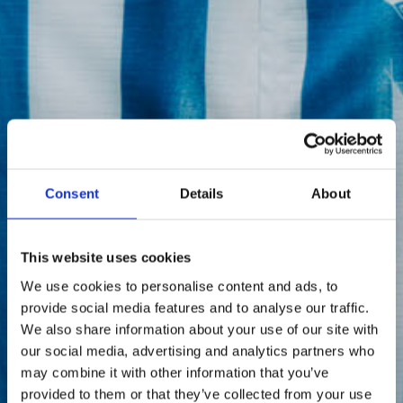
Consent
Details
About
This website uses cookies
We use cookies to personalise content and ads, to
provide social media features and to analyse our traffic.
We also share information about your use of our site with
our social media, advertising and analytics partners who
may combine it with other information that you’ve
provided to them or that they’ve collected from your use