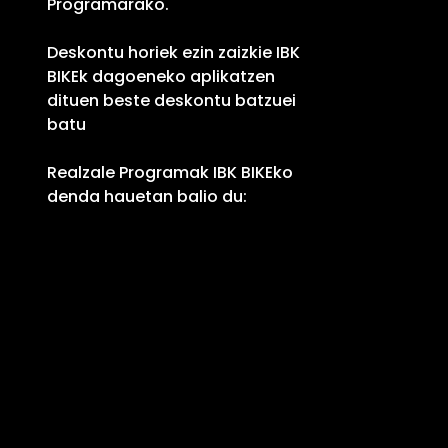
Programarako.
Deskontu horiek ezin zaizkie IBK
BIKEk dagoeneko aplikatzen
dituen beste deskontu batzuei
batu
Realzale Programak IBK BIKEko
denda hauetan balio du:
– Dendak: Errekalde industrialdea,
1. 20160-Lasarte/Benta Aldea
poligonoa, 26. 20270-Anoeta
– Online dendak:
https://ibkbike.es
eta
https://ibksport.es